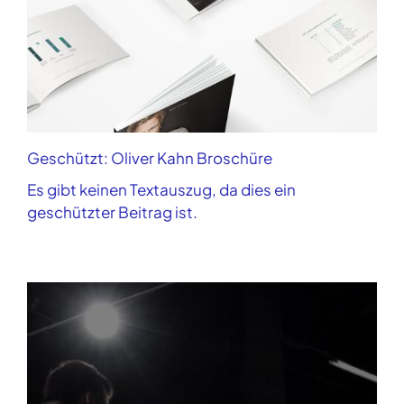
Geschützt: Oliver Kahn Broschüre
Es gibt keinen Textauszug, da dies ein
geschützter Beitrag ist.