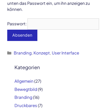
unten das Passwort ein, um ihn anzeigen zu
können.
Passwort:
Kategorien
Branding
,
Konzept
,
User Interface
Post
navigation
Kategorien
Allgemein
(27)
Bewegtbild
(9)
Branding
(16)
Druckbares
(7)