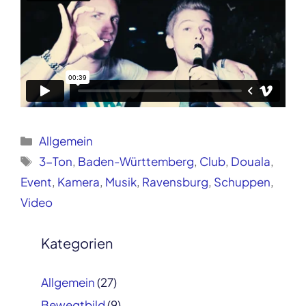
Kategorien
Allgemein
Schlagwörter
3-Ton
,
Baden-Württemberg
,
Club
,
Douala
,
Event
,
Kamera
,
Musik
,
Ravensburg
,
Schuppen
,
Video
Post
navigation
Kategorien
Allgemein
(27)
Bewegtbild
(9)