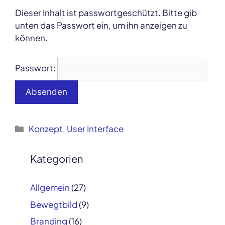
Dieser Inhalt ist passwortgeschützt. Bitte gib
unten das Passwort ein, um ihn anzeigen zu
können.
Passwort:
Kategorien
Konzept
,
User Interface
Post
navigation
Kategorien
Allgemein
(27)
Bewegtbild
(9)
Branding
(16)