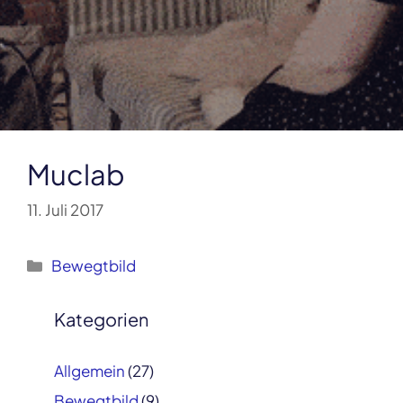
Muclab
11. Juli 2017
Kategorien
Bewegtbild
Post
navigation
Kategorien
Allgemein
(27)
Bewegtbild
(9)