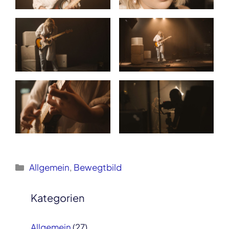
Kategorien
Allgemein
,
Bewegtbild
Post
navigation
Kategorien
Allgemein
(27)