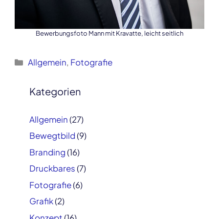
Bewerbungsfoto Mann mit Kravatte, leicht seitlich
Kategorien
Allgemein
,
Fotografie
Post
navigation
Kategorien
Allgemein
(27)
Bewegtbild
(9)
Branding
(16)
Druckbares
(7)
Fotografie
(6)
Grafik
(2)
Konzept
(16)